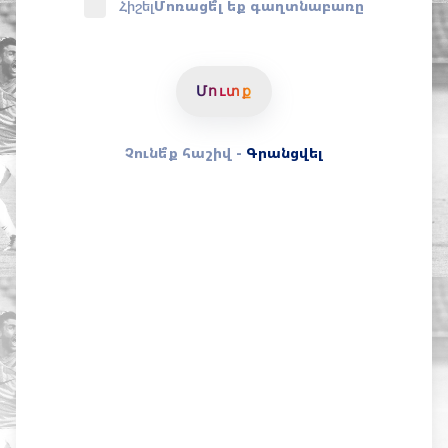
Հիշել
Մոռացե՞լ եք գաղտնաբառը
Մուտք
Չունե՞ք հաշիվ -
Գրանցվել