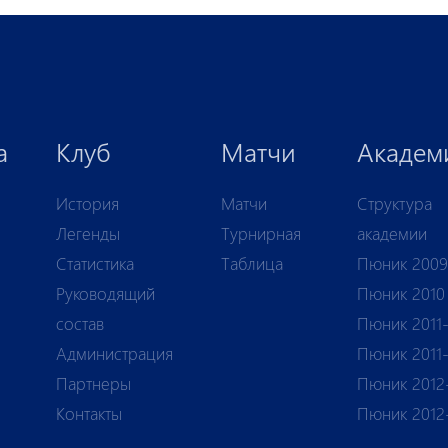
а
Клуб
Матчи
Академ
История
Матчи
Структура
Легенды
Турнирная
академии
Статистика
Таблица
Пюник 2009
Руководящий
Пюник 2010
состав
Пюник 2011-
Администрация
Пюник 2011
Партнеры
Пюник 2012
Контакты
Пюник 2012