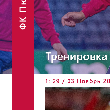
ФК Пюник
Финансовые
Контакты
отчёты
Объявления
Тренировка
Фан-шоп
1: 29 / 03 Ноябрь 2