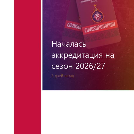
«Венгерский барьер»
снова остался
на
непреодолимым для
«Пюника»
7 дней назад