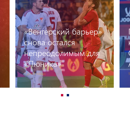
Предматчевая пресс-
конференция Артака
Осеяна и Оганеса
Арутюняна
9 дней назад
1