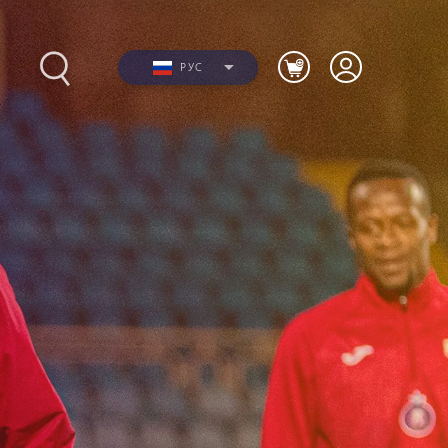
РУС
Фото
ю
Видео
я