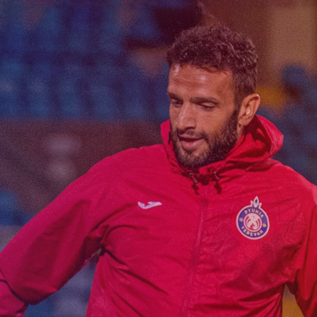
Приём в
Матчи
Структура
академи
Турнирная
академии
детей
Таблица
Пюник 2009
2017 -
2021
ий
Пюник 2010
годов
Пюник 2011-1
рождени
ация
Пюник 2011-2
Пюник 2012-1