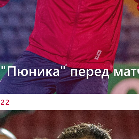
Пюник 2012-2
 "Пюника" перед мат
022