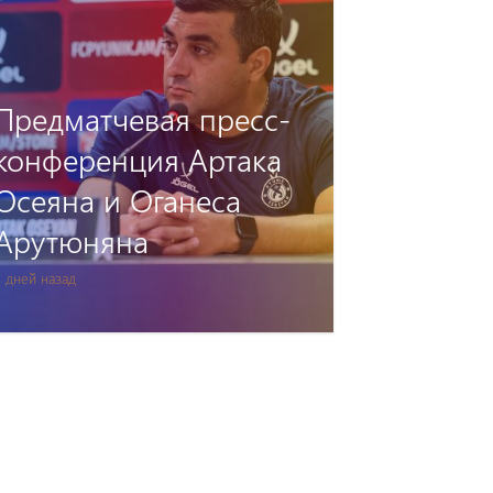
«Пюник» —
«Дебрецен»:
Аккредитация
2 дней назад