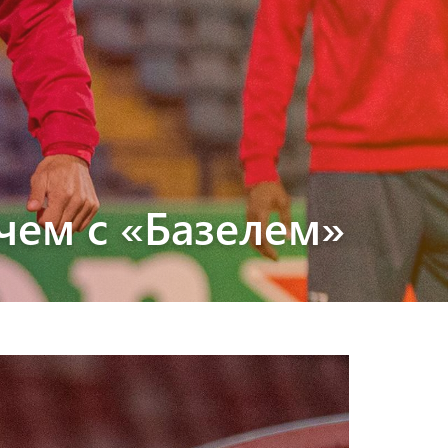
чем с «Базелем»