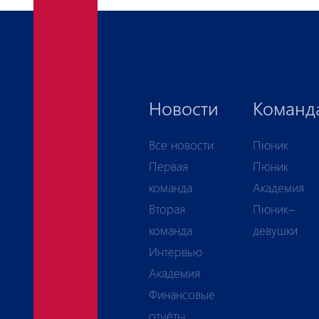
Новости
Команд
Все новости
Пюник
Первая
Пюник
команда
Академия
Вторая
Пюник–
команда
девушки
Интервью
Академия
Финансовые
отчёты