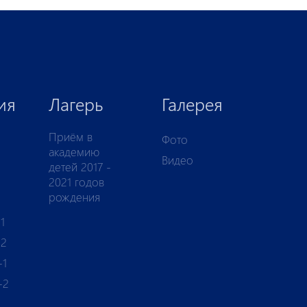
ия
Лагерь
Галерея
Приём в
Фото
академию
Видео
детей 2017 -
2021 годов
рождения
1
-2
-1
-2