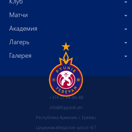
Клуб
Матчи
Академия
Лагерь
Галерея
+374 55 44-84-88
info@fcpyunik.am
Республика Армения, г. Ереван,
Цицернакабердское шоссе 4/7