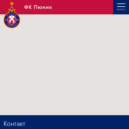
ФК Пюник
MENU
Контакт