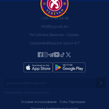
+374 55 44-84-88
info@fcpyunik.am
Республика Армения, г. Ереван,
Цицернакабердское шоссе 4/7
Подпишитесь на нашу рассылку
Условия использования
Стать Партнером
Политика Конфиденциальности