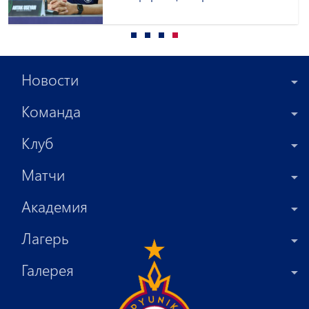
и Оганеса Арутюняна
Новости
Команда
Клуб
Матчи
Академия
Лагерь
Галерея