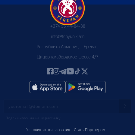
+374 55 44-84-88
info@fcpyunik.am
Республика Армения, г. Ереван,
Цицернакабердское шоссе 4/7
Подпишитесь на нашу рассылку
Условия использования
Стать Партнером