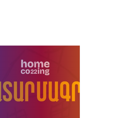
Шесть футболистов
из академии