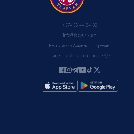
+374 55 44-84-88
info@fcpyunik.am
Республика Армения, г. Ереван,
Цицернакабердское шоссе 4/7
 ПЮ