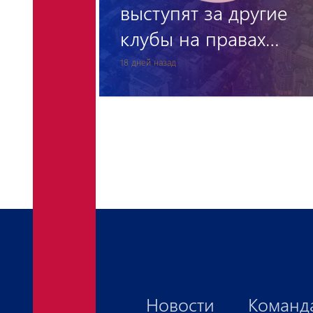
угие
Поступление в
ах
академию «Пюник»
1 месяц назад
Новости
Команд