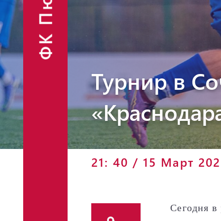
ФК Пюник
Финансовые
Контакты
отчёты
Объявления
Турнир в Со
«Краснодар
Фан-шоп
21: 40 / 15 Март 20
Сегодня в