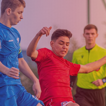
Матчи
Структура
Поступлен
Турнирная
академии
в летний
Таблица
Пюник 2009
лагерь
й
Пюник 2010
Пюник 2011-1
ия
Пюник 2011-2
Пюник 2012-1