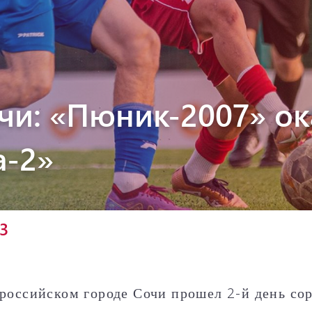
Пюник 2012-2
чи: «Пюник-2007» ок
а-2»
23
 российском городе Сочи прошел 2-й день со