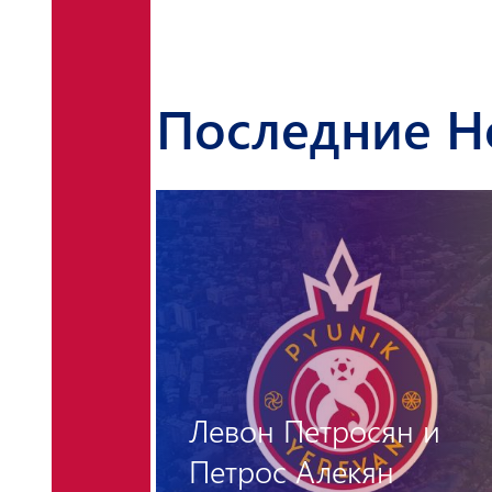
Последние Н
н и