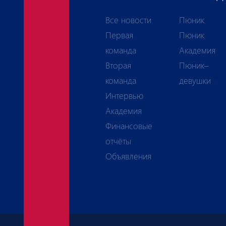
Все новости
Пюник
Первая
Пюник
команда
Академия
Вторая
Пюник–
команда
девушки
Интервью
Академия
Финансовые
отчёты
Объявления