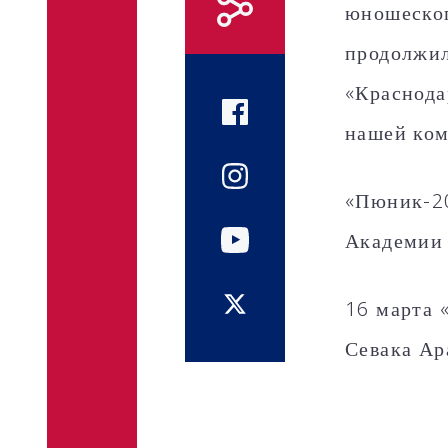
юношеског
продолжил
«Краснода
нашей ком
«Пюник-20
Академии 
16 марта 
Севака Ар