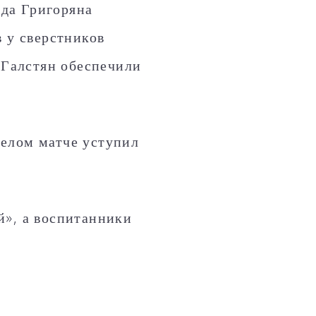
ида Григоряна
в у сверстников
 Галстян обеспечили
елом матче уступил
й», а воспитанники