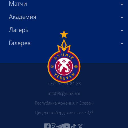
Матчи
Академия
Лагерь
Галерея
+374 55 44-84-88
info@fcpyunik.am
Республика Армения, г. Ереван,
Цицернакабердское шоссе 4/7