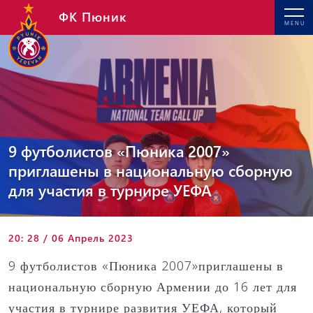
ФК Пюник
MENU
9 футболистов «Пюника 2007»
приглашены в национальную сборную
для участия в турнире УЕФА
20: 28 / 06 Апрель 2023
9 футболистов «Пюника 2007»приглашены в
национальную сборную Армении до 16 лет для
участия в турнире развития УЕФА, который