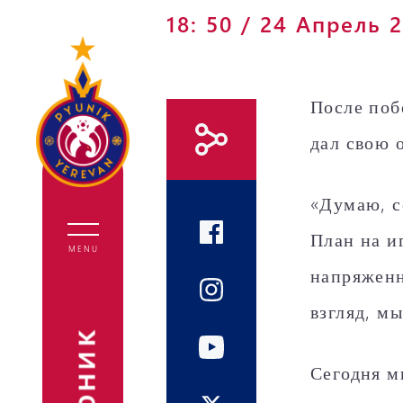
18: 50 / 24 Апрель 
После поб
дал свою 
«Думаю, с
Все новости
Пюник
История
План на и
Первая
Пюник
Легенды
MENU
команда
Академия
Статистика
напряженн
Вторая
Пюник–
Руководящ
взгляд, м
команда
девушки
состав
Интервью
Администр
Сегодня м
Академия
Партнеры