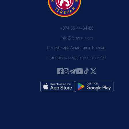
+374 55 44-84-88
info@fcpyunik.am
Республика Армения, г. Ереван,
Цицернакабердское шоссе 4/7
 ПЮ