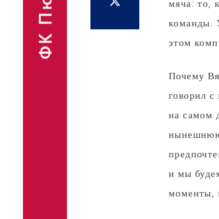
ФК Пюник
мяча: то,
Финансовые
Контакты
команды. 
отчёты
Объявления
этом комп
Почему Вя
говорил с
Фан-шоп
на самом 
нынешнюю 
предпочте
и мы буде
моменты, 