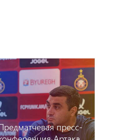
«Пюник» —