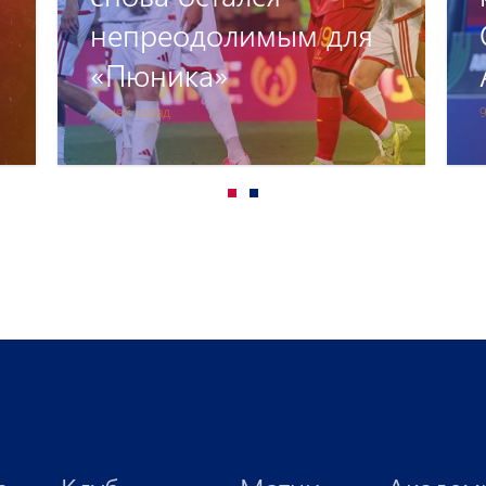
я
Осеяна и Оганеса
Арутюняна
9 дней назад