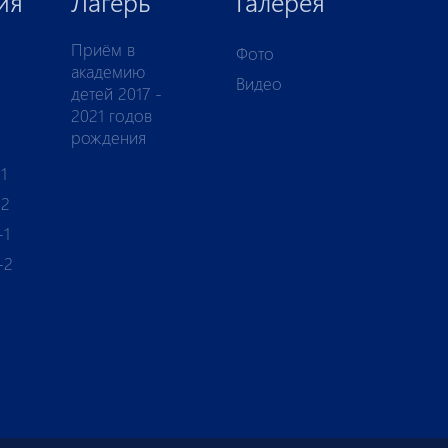
ия
Лагерь
Галерея
Приём в
Фото
академию
Видео
детей 2017 -
2021 годов
рождения
1
-2
-1
-2