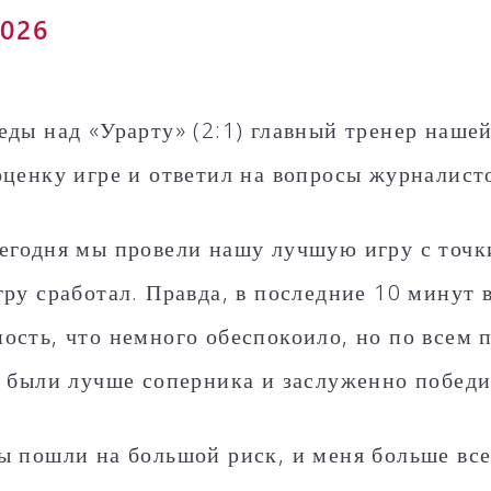
2026
еды над «Урарту» (2:1) главный тренер наше
оценку игре и ответил на вопросы журналист
егодня мы провели нашу лучшую игру с точки
Приём в
Матчи
Структура
академи
гру сработал. Правда, в последние 10 минут 
Турнирная
академии
детей
Таблица
Пюник 2009
ость, что немного обеспокоило, но по всем 
2017 -
2021
ий
Пюник 2010
ы были лучше соперника и заслуженно победи
годов
Пюник 2011-1
рождени
ация
Пюник 2011-2
ы пошли на большой риск, и меня больше все
Пюник 2012-1