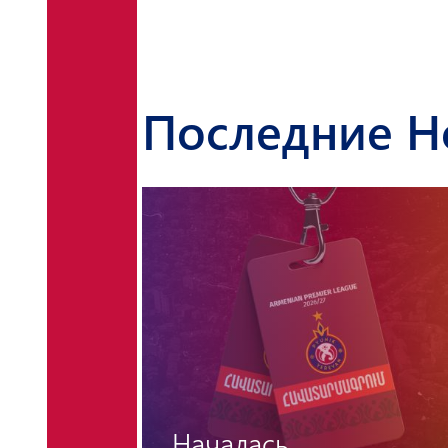
Последние Н
«Венгерский барье
снова остался