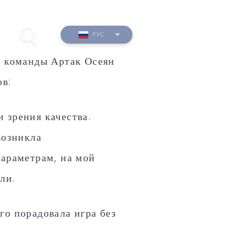
РУС
й команды Артак Осеян
ов:
 зрения качества.
Фото
ю
возникла
Видео
параметрам, на мой
ли.
я
го порадовала игра без