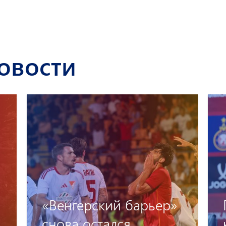
овости
р»
Предматчевая пресс-
конференция Артака