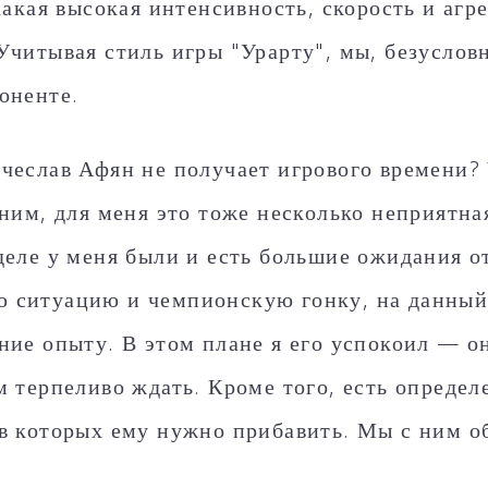
 какая высокая интенсивность, скорость и агр
Пюник 2012-2
Учитывая стиль игры "Урарту", мы, безуслов
оненте.
чеслав Афян не получает игрового времени? 
 ним, для меня это тоже несколько неприятна
деле у меня были и есть большие ожидания от
ситуацию и чемпионскую гонку, на данный
ние опыту. В этом плане я его успокоил — он
м терпеливо ждать. Кроме того, есть опреде
в которых ему нужно прибавить. Мы с ним об