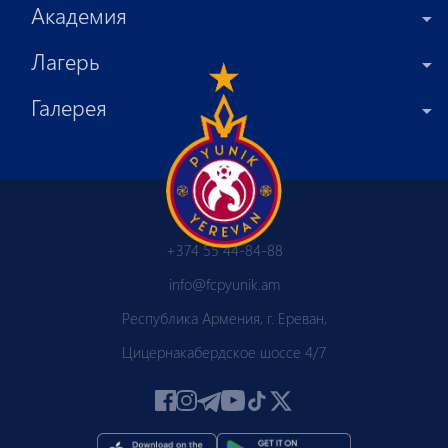
Академия
Лагерь
Галерея
+374 55 44-84-88
info@fcpyunik.am
Республика Армения, г. Ереван,
Цицернакабердское шоссе 4/7