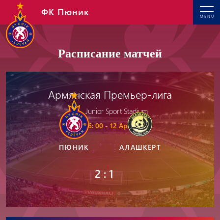
ФК Пюник
MENU
Расписание матчей
Армянская Премьер-лига
Junior Sport Stadium
16: 00 - 12 Apr, 2024
ПЮНИК
АЛАШКЕРТ
2 : 1