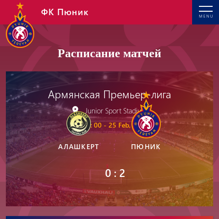
ФК Пюник
MENU
Расписание матчей
Армянская Премьер-лига
Junior Sport Stadium
14: 00 - 25 Feb, 2025
АЛАШКЕРТ
ПЮНИК
0 : 2