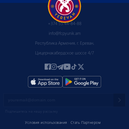
+374 55 44-84-88
info@fcpyunik.am
Республика Армения, г. Ереван,
Цицернакабердское шоссе 4/7
Подпишитесь на нашу рассылку
Условия использования
Стать Партнером