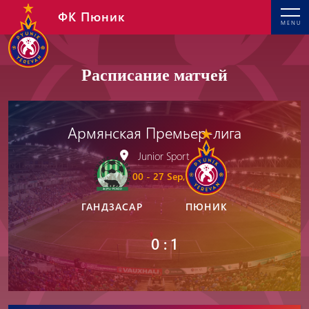
ФК Пюник
MENU
Расписание матчей
Армянская Премьер-лига
Junior Sport
19: 00 - 27 Sep, 2025
ГАНДЗАСАР
ПЮНИК
0 : 1