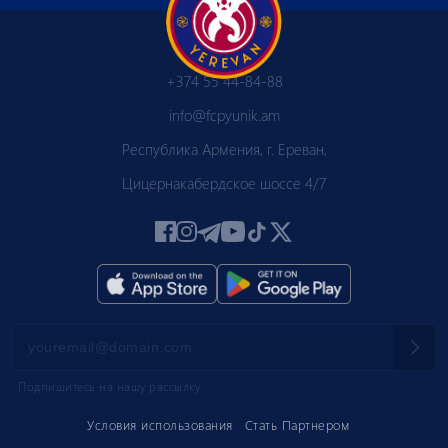
+374 55 44-84-88
info@fcpyunik.am
Республика Армения, г. Ереван,
Цицернакабердское шоссе 4/7
Подпишитесь на нашу рассылку
Условия использования
Стать Партнером