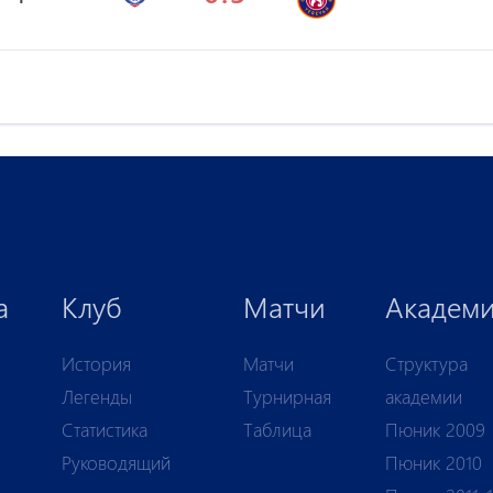
а
Клуб
Матчи
Академ
История
Матчи
Структура
Легенды
Турнирная
академии
Статистика
Таблица
Пюник 2009
Руководящий
Пюник 2010