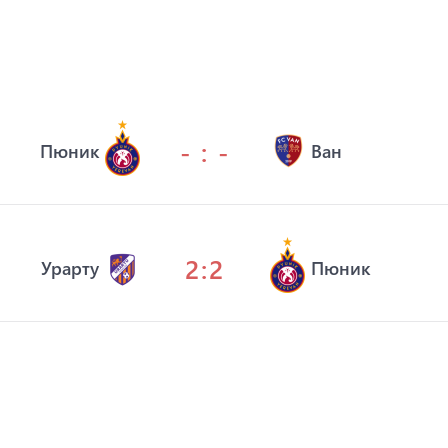
- : -
Пюник
Ван
2:2
Урарту
Пюник