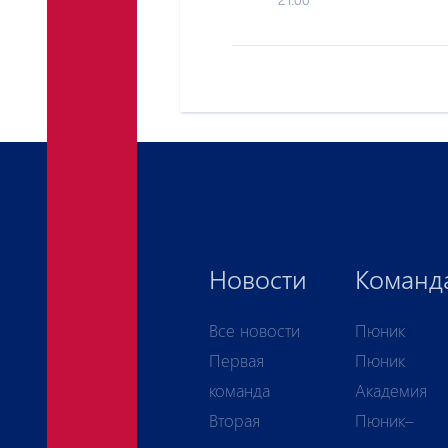
Новости
Команд
Все новости
Пюник
Первая
Пюник
команда
Академия
Вторая
Пюник–