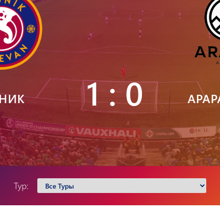
Пюник 2012-2
1 : 0
НИК
АРАР
Тур: