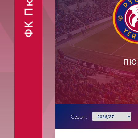
ФК Пюник
Финансовые
Контакты
отчёты
Объявления
ПЮ
Фан-шоп
Сезон: