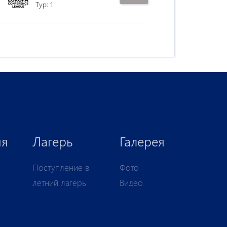
Tур: 1
ия
Лагерь
Галерея
Поступление в
Фото
летний лагерь
Видео