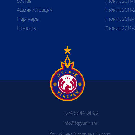
состав
Пюник 2011-
Администрация
Пюник 2011-
Партнеры
Пюник 2012-
Контакты
Пюник 2012-
+374 55 44-84-88
info@fcpyunik.am
Республика Армения, г. Ереван,