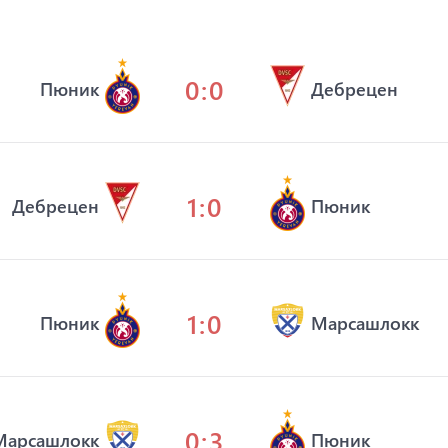
0:0
Пюник
Дебрецен
1:0
Дебрецен
Пюник
1:0
Пюник
Марсашлокк
0:3
Марсашлокк
Пюник