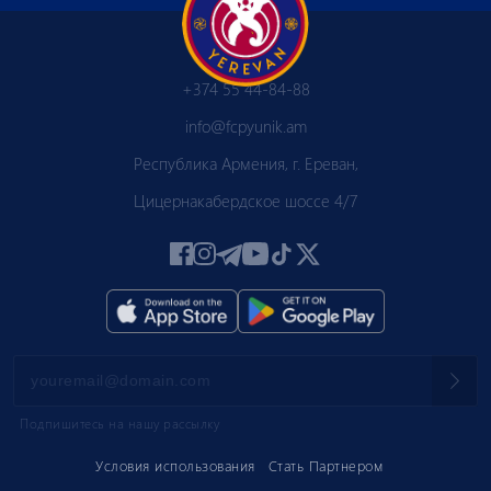
+374 55 44-84-88
info@fcpyunik.am
Республика Армения, г. Ереван,
Цицернакабердское шоссе 4/7
Подпишитесь на нашу рассылку
Условия использования
Стать Партнером