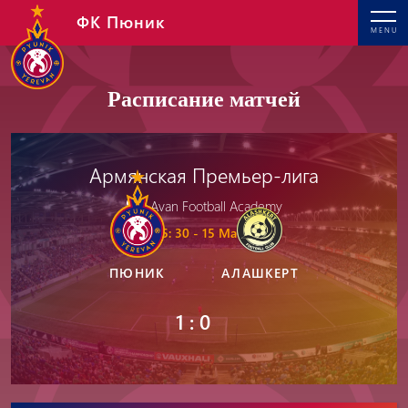
ФК Пюник
MENU
Расписание матчей
Армянская Премьер-лига
Avan Football Academy
15: 30 - 15 Mar, 2026
ПЮНИК
АЛАШКЕРТ
1 : 0