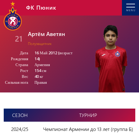
ФК Пюник
MENU
Артём Аветян
21
Полузащитник
Дата
16 Май 2012 (возраст
Рождения
14)
Страна
Армения
Рост
154 см
Вес
40 кг
Сильная нога
Правая
СЕЗОН
ТУРНИР
2024/25
Чемпионат Армении до 13 лет (группа Б)