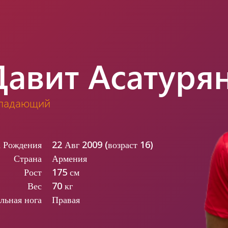
Давит Асатуря
падающий
а Рождения
22 Авг 2009 (возраст 16)
Страна
Армения
Рост
175 см
Вес
70 кг
льная нога
Правая