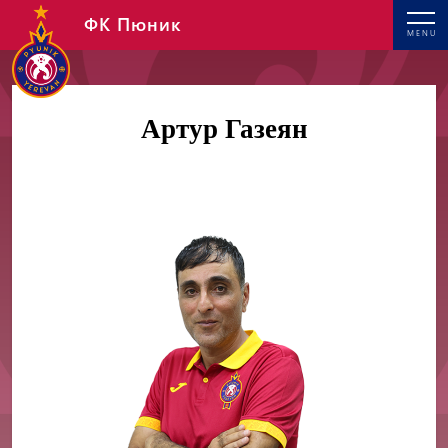
ФК Пюник
MENU
Артур Газеян