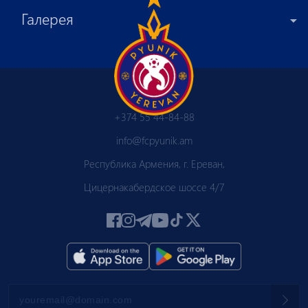
Галерея
+374 55 44-84-88
info@fcpyunik.am
Республика Армения, г. Ереван,
Цицернакабердское шоссе 4/7