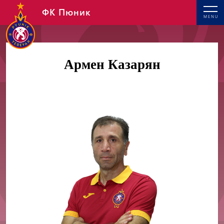
ФК Пюник
MENU
Армен Казарян