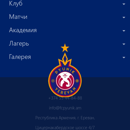
Клуб
Матчи
Академия
Лагерь
Галерея
+374 55 44-84-88
info@fcpyunik.am
Республика Армения, г. Ереван,
Цицернакабердское шоссе 4/7