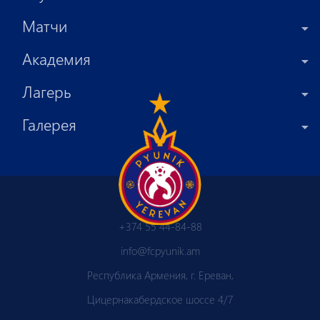
Матчи
Академия
Лагерь
Галерея
+374 55 44-84-88
info@fcpyunik.am
Республика Армения, г. Ереван,
Цицернакабердское шоссе 4/7