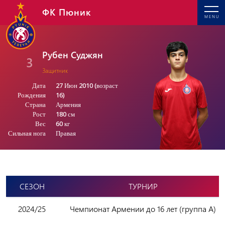
ФК Пюник
MENU
Рубен Суджян
3
Защитник
Дата
27 Июн 2010 (возраст
Рождения
16)
Страна
Армения
Рост
180 см
Вес
60 кг
Сильная нога
Правая
СЕЗОН
ТУРНИР
2024/25
Чемпионат Армении до 16 лет (группа А)