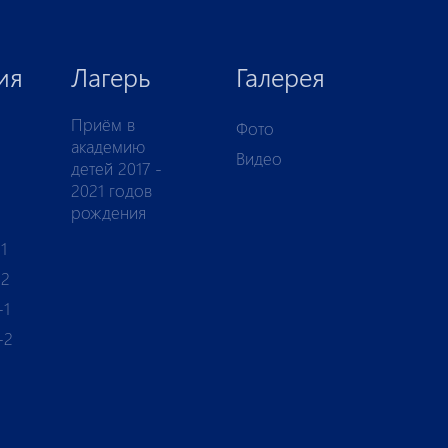
ия
Лагерь
Галерея
Приём в
Фото
академию
Видео
детей 2017 -
2021 годов
рождения
1
-2
-1
-2