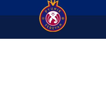
 ПЮ
+374 55 44-84-88
info@fcpyunik.am
Республика Армения, г. Ереван,
Цицернакабердское шоссе 4/7