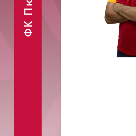
ФК Пюник
Финансовые
Контакты
отчёты
Объявления
Фан-шоп