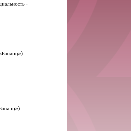
циальность -
«Бананц»)
Бананц»)