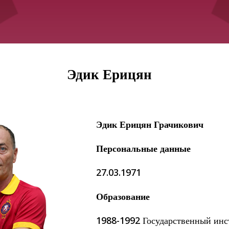
Эдик Ерицян
Приём в
Матчи
Структура
Эдик Ерицян Грачикович
академи
Турнирная
академии
детей
Персональные данные
Таблица
Пюник 2009
2017 -
2021
ий
Пюник 2010
27.03.1971
годов
Пюник 2011-1
рождени
Образование
ация
Пюник 2011-2
1988-1992 Государственный инс
Пюник 2012-1