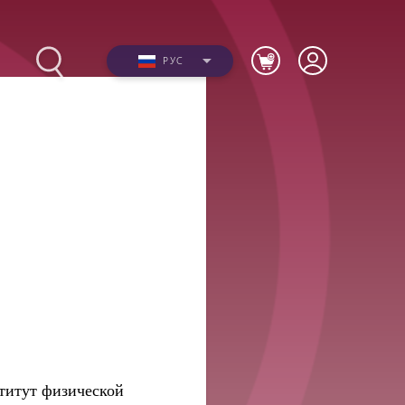
РУС
Фото
ю
Видео
я
титут физической