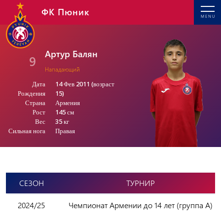
ФК Пюник
MENU
Артур Балян
9
Нападающий
Дата
14 Фев 2011 (возраст
Рождения
15)
Страна
Армения
Рост
145 см
Вес
35 кг
Сильная нога
Правая
СЕЗОН
ТУРНИР
2024/25
Чемпионат Армении до 14 лет (группа А)