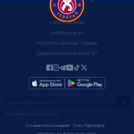
+374 55 44-84-88
info@fcpyunik.am
Республика Армения, г. Ереван,
Цицернакабердское шоссе 4/7
Подпишитесь на нашу рассылку
Условия использования
Стать Партнером
Политика Конфиденциальности