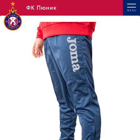
ФК Пюник
MENU