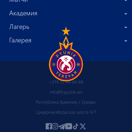
Академия
Лагерь
Галерея
+374 55 44-84-88
info@fcpyunik.am
Республика Армения, г. Ереван,
Цицернакабердское шоссе 4/7