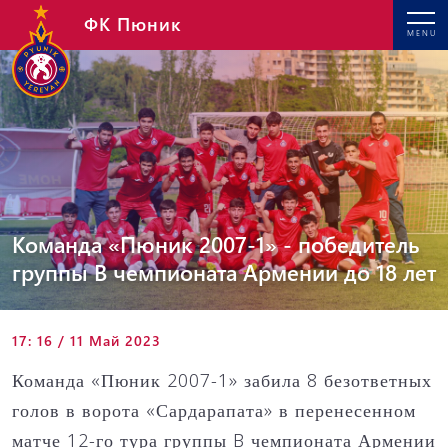
ФК Пюник
MENU
Команда «Пюник 2007-1» - победитель
группы B чемпионата Армении до 18 лет
17: 16 / 11 Май 2023
Команда «Пюник 2007-1» забила 8 безответных
голов в ворота «Сардарапата» в перенесенном
матче 12-го тура группы B чемпионата Армении