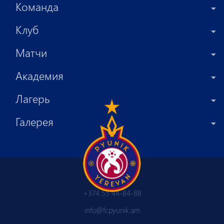
Команда
Клуб
Матчи
Академия
Лагерь
Галерея
+374 55 44-84-88
info@fcpyunik.am