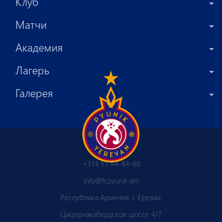
Клуб
Матчи
Академия
Лагерь
Галерея
+374 55 44-84-88
info@fcpyunik.am
Республика Армения, г. Ереван,
Цицернакабердское шоссе 4/7