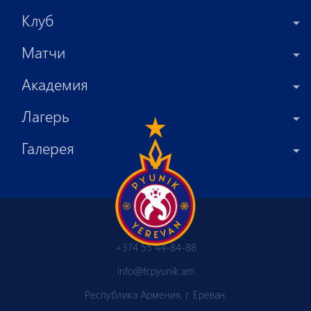
Клуб
Матчи
Академия
Лагерь
Галерея
+374 55 44-84-88
info@fcpyunik.am
Республика Армения, г. Ереван,