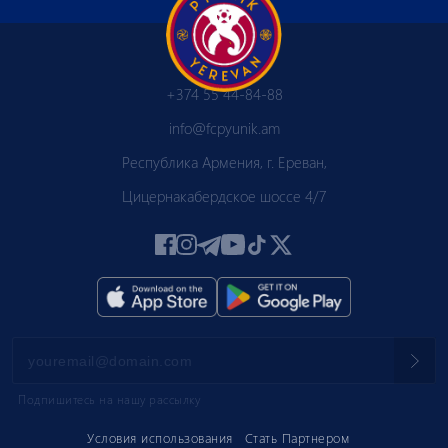
+374 55 44-84-88
info@fcpyunik.am
Республика Армения, г. Ереван,
Цицернакабердское шоссе 4/7
Подпишитесь на нашу рассылку
Условия использования
Стать Партнером