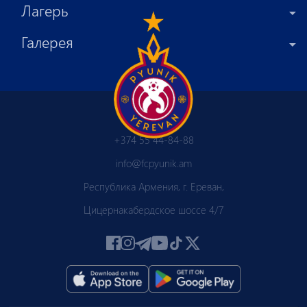
Лагерь
Галерея
+374 55 44-84-88
info@fcpyunik.am
Республика Армения, г. Ереван,
Цицернакабердское шоссе 4/7