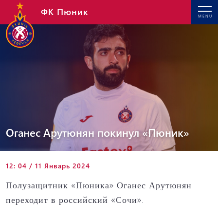
ФК Пюник
MENU
Оганес Арутюнян покинул «Пюник»
12: 04 / 11 Январь 2024
Полузащитник «Пюника» Оганес Арутюнян
переходит в российский «Сочи».