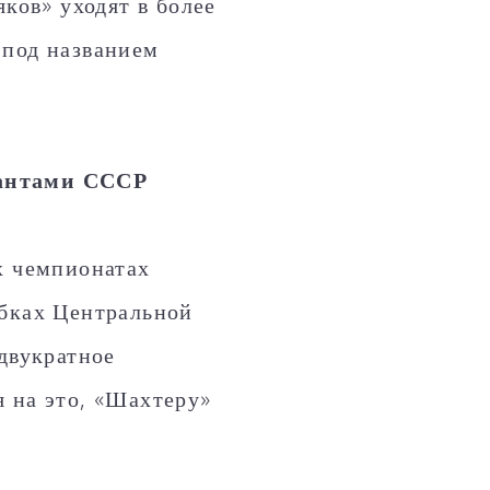
яков» уходят в более
 под названием
гантами СССР
х чемпионатах
убках Центральной
двукратное
 на это, «Шахтеру»