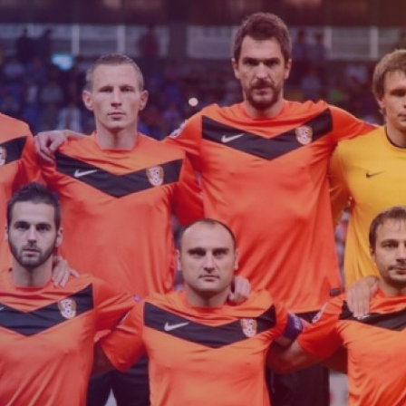
Приём в
Матчи
Структура
академи
Турнирная
академии
детей
Таблица
Пюник 2009
2017 -
2021
ий
Пюник 2010
годов
Пюник 2011-1
рождени
ация
Пюник 2011-2
Пюник 2012-1