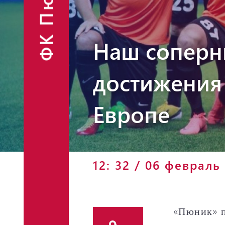
ФК Пюник
Финансовые
Контакты
отчёты
Объявления
Наш соперни
достижения 
Европе
Фан-шоп
12: 32 / 06 февраль
«Пюник» п