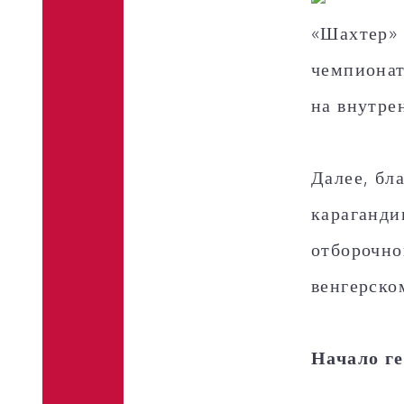
«Шахтер» 
чемпионат
на внутре
Далее, бл
караганди
отборочно
венгерско
Начало г