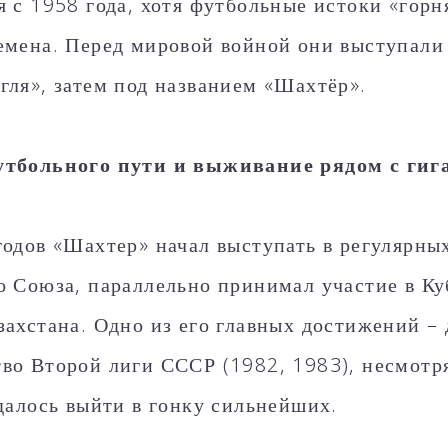
я с 1958 года, хотя футбольные истоки «горн
емена. Перед мировой войной они выступали
гля», затем под названием «Шахтёр».
утбольного пути и выживание рядом с ги
годов «Шахтер» начал выступать в регулярны
о Союза, параллельно принимал участие в К
захстана. Одно из его главных достижений – 
во Второй лиги СССР (1982, 1983), несмотря
удалось выйти в гонку сильнейших.