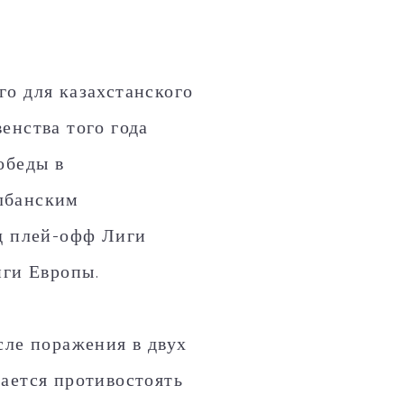
о для казахстанского
енства того года
обеды в
лбанским
нд плей-офф Лиги
иги Европы.
сле поражения в двух
ается противостоять