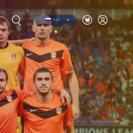
РУС
Фото
ю
Видео
я