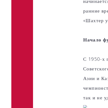
начинаетс
ранние вр
«Шахтер у
Начало ф
С 1950-х 
Советског
Азии и Ка
чемпионст
так и не 