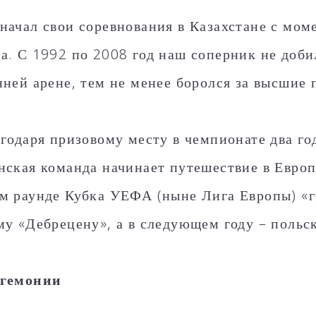
начал свои соревнования в Казахстане с мом
а. С 1992 по 2008 год наш соперник не доб
нней арене, тем не менее боролся за высшие 
агодаря призовому месту в чемпионате два го
нская команда начинает путешествие в Европ
м раунде Кубка УЕФА (ныне Лига Европы) «
му «Дебрецену», а в следующем году – польс
егемонии