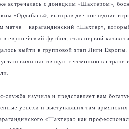
же встречалась с донецким «Шахтером», бос
ским «Ордабасы», выиграв две последние игр
м матче – карагандинский «Шахтер», который
а в европейский футбол, став первой казахст
далось выйти в групповой этап Лиги Европы.
 установили настоящую гегемонию в стране 
ли.
с-служба изучила и представляет вам богат
енные успехи и выступавших там армянских
арагандинского «Шахтера» как профессиона