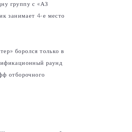
дну группу с «АЗ
к занимает 4-е место
тер» боролся только в
алификационный раунд
офф отборочного