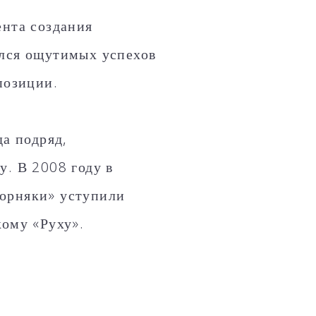
ента создания
ился ощутимых успехов
позиции.
да подряд,
у. В 2008 году в
горняки» уступили
кому «Руху».