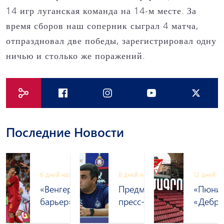
14 игр луганская команда на 14-м месте. За
время сборов наш соперник сыграл 4 матча,
отпраздновал две победы, зарегистрировал одну
ничью и столько же поражений.
Последние Новости
зад
6 дней назад
8 дней назад
12 дней н
сь
«Венгерский
Предматчевая
«Пюни
итация
барьер» снова
пресс-
«Дебре
он
остался
конференция
Аккред