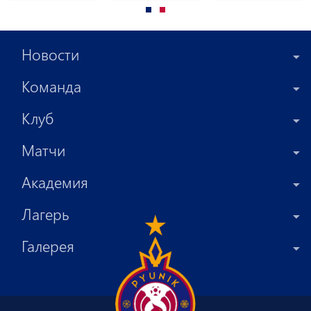
7
непреодолимым
Артака
для «Пюника»
Осеяна и
Оганеса
Новости
Арутюняна
Команда
Клуб
Матчи
Академия
Лагерь
Галерея