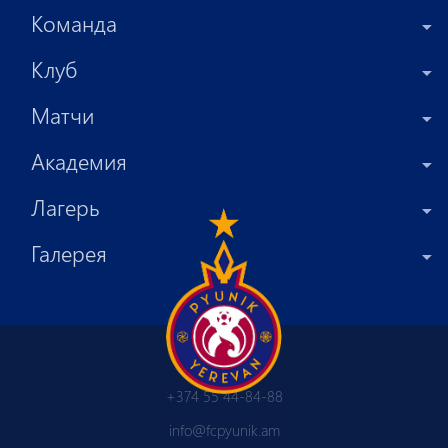
Команда
Клуб
Матчи
Академия
Лагерь
Галерея
+374 55 44-84-88
info@fcpyunik.am