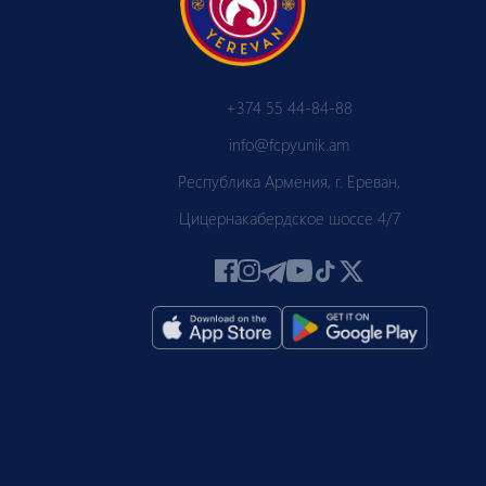
+374 55 44-84-88
info@fcpyunik.am
Республика Армения, г. Ереван,
Цицернакабердское шоссе 4/7
 ПЮ