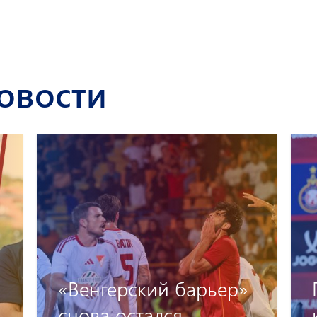
овости
«Венгерский барьер»
снова остался