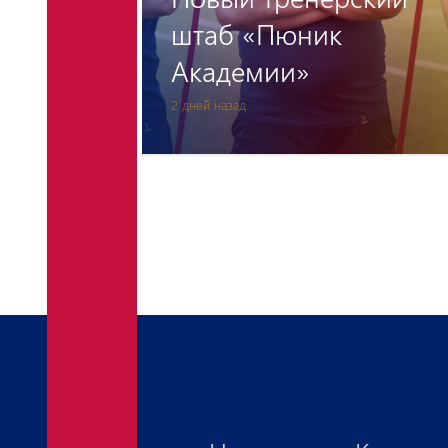
на
штаб «Пюник
Академии»
2 дней назад