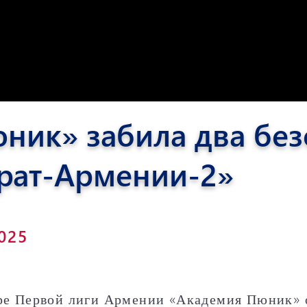
Пюник 2012-2
ник» забила два без
арат-Армении-2»
2025
ре Первой лиги Армении «Академия Пюник» 