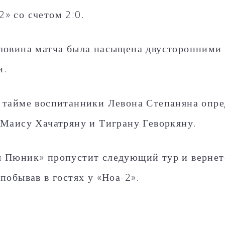
» со счетом 2:0.
ловина матча была насыщена двусторонними 
и.
 тайме воспитанники Левона Степаняна опре
 Маису Хачатряну и Тиграну Геворкяну.
 Пюник» пропустит следующий тур и вернетс
побывав в гостях у «Ноа-2».