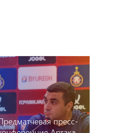
Предматчевая пресс-
конференция Артака