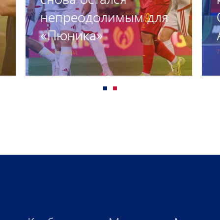
непреодолимым для
«Пюника»
5 дней назад
7