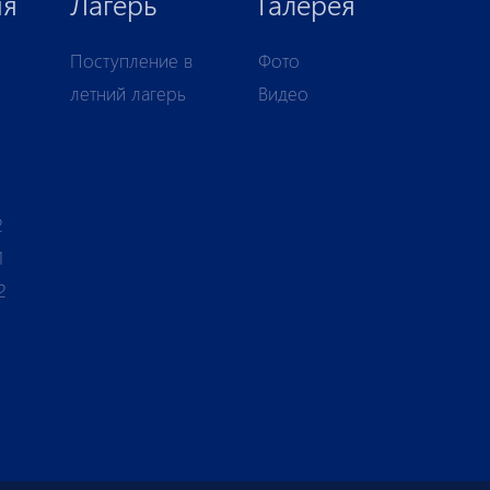
ия
Лагерь
Галерея
Поступление в
Фото
летний лагерь
Видео
1
2
1
2