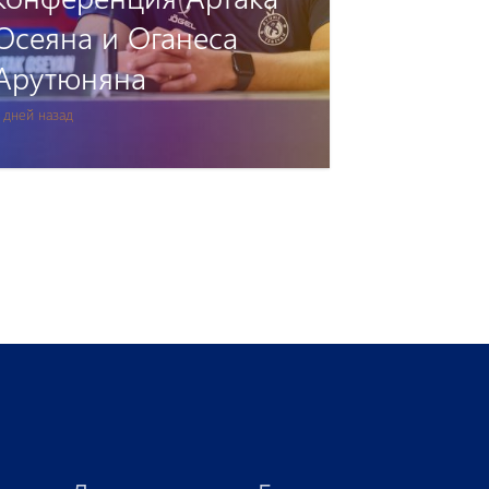
Осеяна и Оганеса
Арутюняна
 дней назад