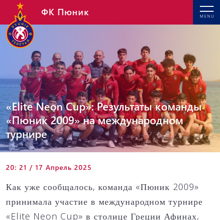
ФК Пюник
MENU
«Elite Neon Cup»: Результаты команды
«Пюник 2009» на международном
турнире
20: 21 / 17 Апрель 2025
Как уже сообщалось, команда «Пюник 2009»
принимала участие в международном турнире
«Elite Neon Cup» в столице Греции Афинах,