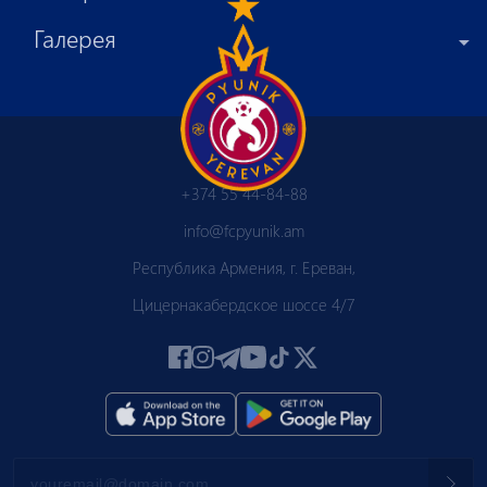
Галерея
+374 55 44-84-88
info@fcpyunik.am
Республика Армения, г. Ереван,
Цицернакабердское шоссе 4/7