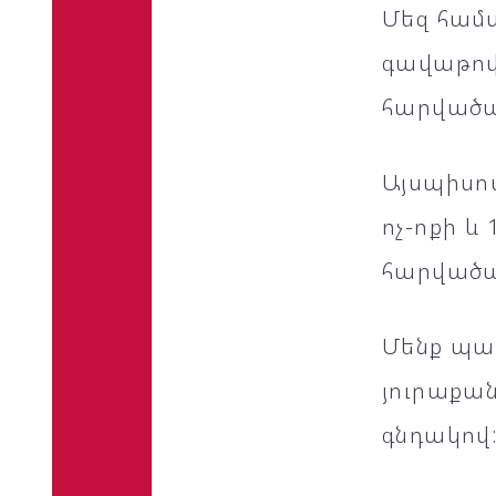
Մեզ համա
գավաթով
հարվածա
Այսպիսով
ոչ-ոքի և
հարվածա
Մենք պա
յուրաքան
գնդակով