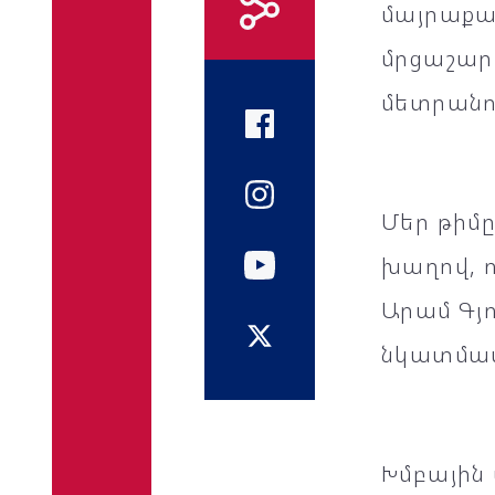
մայրաքաղ
մրցաշար
մետրանո
Մեր թիմը
խաղով, ո
Արամ Գյո
նկատմա
Խմբային 