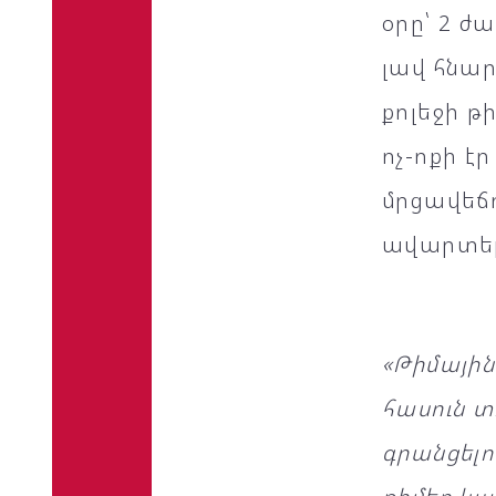
օրը՝ 2 ժ
լավ հնար
քոլեջի թ
ոչ-ոքի է
մրցավեճո
ավարտել
«Թիմայի
հասուն տ
գրանցելո