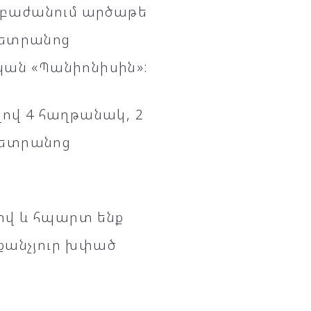
ր բաժանում արծաթե
մետրանոց
կան «Պանիոնիսին»:
վ 4️ հաղթանակ, 2️
-մետրանոց
ով և հպարտ ենք
աքանչյուր խփած