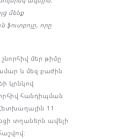
նույնիսկ ավելին:
յց մենք
ն ֆուտբոլը, որը
շնորհիվ մեր թիմը
ամար և մեզ բաժին
նի կրնկով
որհիվ հանդիպման
 Հետխաղային 11
նցի տղաներն ավելի
հաշվով: