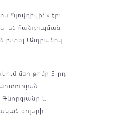
և Պլովդիվին» էր:
ծել են հանդիպման
են խփել Անդրանիկ
կում մեր թիմը 3-րդ
պարտության
 Գևորգյանը և
թական գոլերի