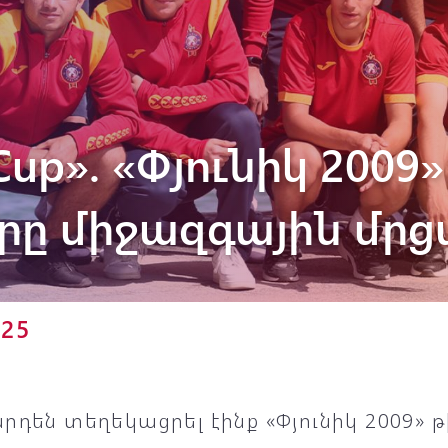
Փյունիկ 2012-2
 Cup». «Փյունիկ 2009
երը միջազգային մր
025
րդեն տեղեկացրել էինք «Փյունիկ 2009»