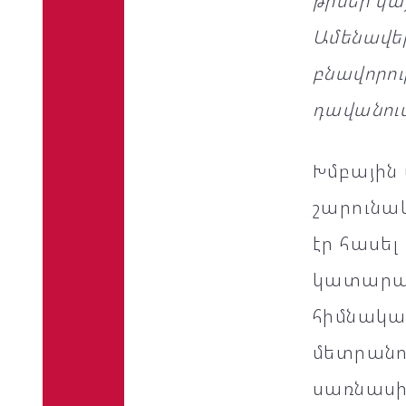
թիմեր կա
Ամենավեր
բնավորութ
դավանում
Խմբային 
շարունակ
էր հասե
կատարած
հիմնակա
մետրանո
սառնասիր