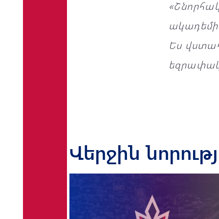
«Շնորհակ
ակադեմի
Ես վստահ
եզրափակե
Վերջին նորութ