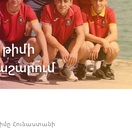
» թիմի
ցաշարում
 թիմը Հունաստանի