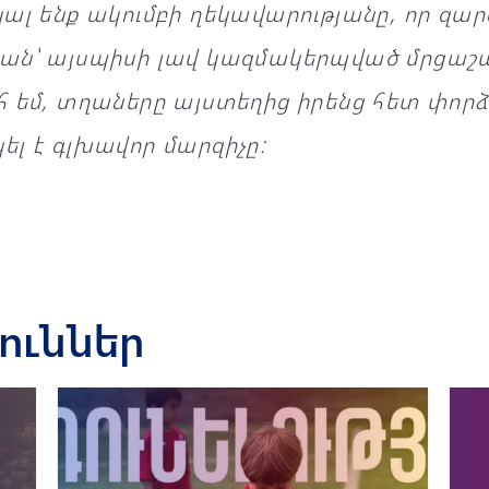
ալ ենք ակումբի ղեկավարությանը, որ զար
ան՝ այսպիսի լավ կազմակերպված մրցաշա
 եմ, տղաները այստեղից իրենց հետ փորձ ե
լ է գլխավոր մարզիչը:
յուններ