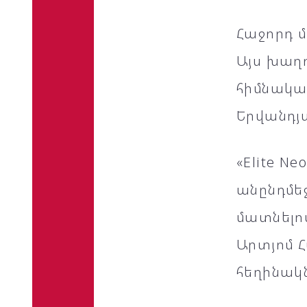
Հաջորդ մ
Այս խաղո
հիմնակա
Երվանդյ
«Elite N
անընդմե
մատնելով
Արտյոմ Հ
հեղինակ