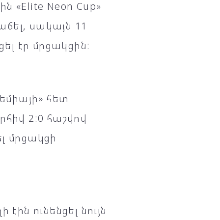
 «Elite Neon Cup»
ճել, սակայն 11
լ էր մրցակցին:
դեմիայի» հետ
րհիվ 2:0 հաշվով
ել մրցակցի
 էին ունենցել նույն