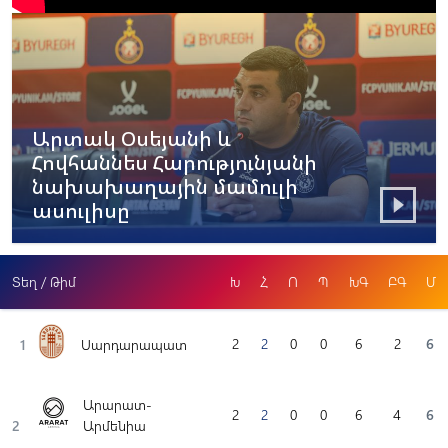
Արտակ Օսեյանի և
Հովհաննես Հարությունյանի
նախախաղային մամուլի
ասուլիսը
Տեղ / Թիմ
Խ
Հ
Ո
Պ
ԽԳ
ԲԳ
Մ
2
2
0
0
6
2
6
1
Սարդարապատ
Արարատ-
2
2
0
0
6
4
6
2
Արմենիա