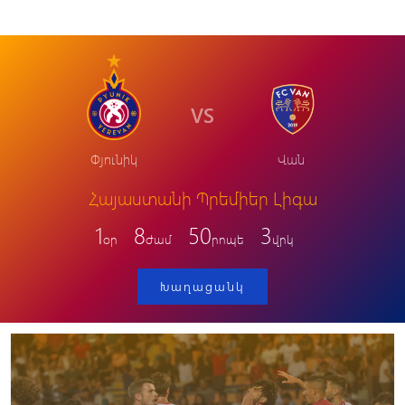
VS
Փյունիկ
Վան
Հայաստանի Պրեմիեր Լիգա
1
8
50
3
օր
ժամ
րոպե
վրկ
Խաղացանկ