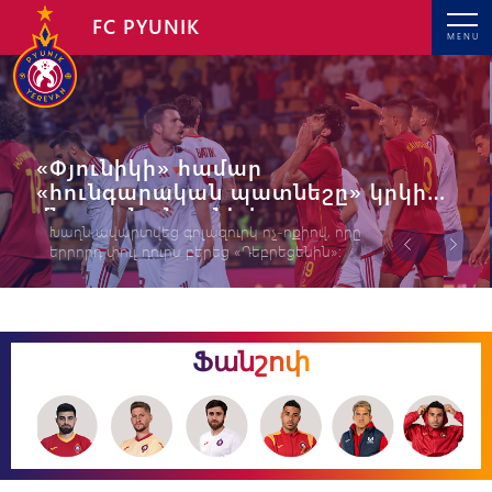
FC PYUNIK
MENU
«Փյունիկի» համար
«հունգարական պատնեշը» կրկին
մնաց անանցանելի
Խաղն ավարտվեց գոլազուրկ ոչ-ոքիով, որը
երրորդ փուլ դուրս բերեց «Դեբրեցենին»։
Ֆանշոփ