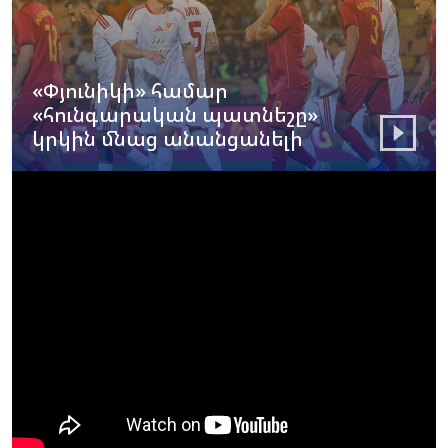
«Փյունիկի» համար
«հունգարական պատնեշը»
կրկին մնաց անանցանելի