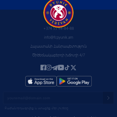
+374 55 44-84-88
info@fcpyunik.am
Հայաստանի Հանրապետություն
Ծիծեռնակաբերդի խճուղի 4/7
Բաժանորդագրվեք և ստացեք մեր լուրերը