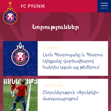
FC PYUNIK
MENU
Նորություններ
21 օր առաջ
Լևոն Պետրոսյանը և Պետրոս
Ալեքյանը վարձավճարով
հանդես կգան այլ թիմերում
1 ամիս առաջ
Ընդունելություն «Փյունիկի»
մարզադպրոցում