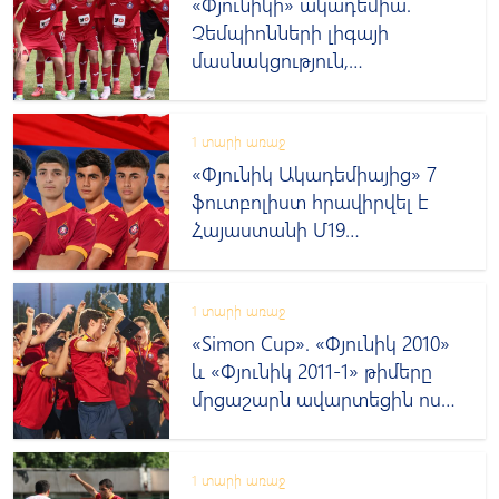
«Փյունիկի» ակադեմիա.
Չեմպիոնների լիգայի
մասնակցություն,
նորամուտներ գլխավոր
թիմում և միջազգային
մրցաշարեր
1 տարի առաջ
«Փյունիկ Ակադեմիայից» 7
ֆուտբոլիստ հրավիրվել է
Հայաստանի Մ19
հավաքական
1 տարի առաջ
«Simon Cup». «Փյունիկ 2010»
և «Փյունիկ 2011-1» թիմերը
մրցաշարն ավարտեցին ոսկե
և արծաթե մեդալներով
1 տարի առաջ