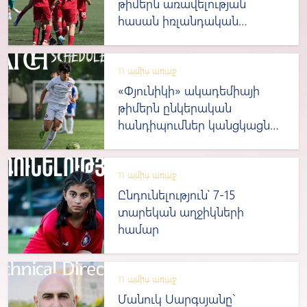
թիմերն առավելության
հասան իռլանդական
«Քաբինթիլիի»
պատանիների նկատմամբ
11 ամիս առաջ
«Փյունիկի» ակադեմիայի
թիմերն ընկերական
հանդիպումներ կանցկացնեն
իռլանդացի պատանիների
հետ
11 ամիս առաջ
Ընդունելություն՝ 7-15
տարեկան աղջիկների
համար
11 ամիս առաջ
Մանուկ Սարգսյանը`