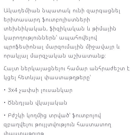
Ակադեմիան նպատակ ունի զարգացնել
երիտասարդ ֆուտբոլիստների
տեխնիկական, ֆիզիկական և թիմային
կարողություններն՝ ապահովելով
պրոֆեսիոնալ մարզումային միջավայր և
որակյալ մարզչական աշխատանք։
Հայտ ներկայացնելու համար անհրաժեշտ է
կցել հետևյալ փաստաթղթերը՝
• 3x4 չափսի լուսանկար
• Ծննդյան վկայական
• Բժշկի կողմից տրված՝ ֆուտբոլով
զբաղվելու թույլտվություն հաստատող
փաստաթուղթ