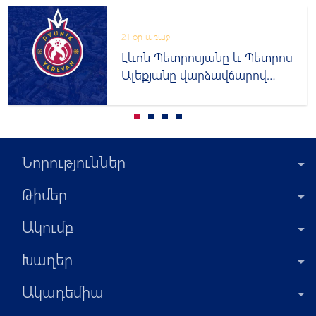
21 օր առաջ
Լևոն Պետրոսյանը և Պետրոս
Ալեքյանը վարձավճարով
հանդես կգան այլ թիմերում
Նորություններ
Թիմեր
Ակումբ
Խաղեր
Ակադեմիա