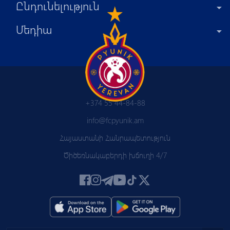
Ընդունելություն
Մեդիա
+374 55 44-84-88
info@fcpyunik.am
Հայաստանի Հանրապետություն
Ծիծեռնակաբերդի խճուղի 4/7