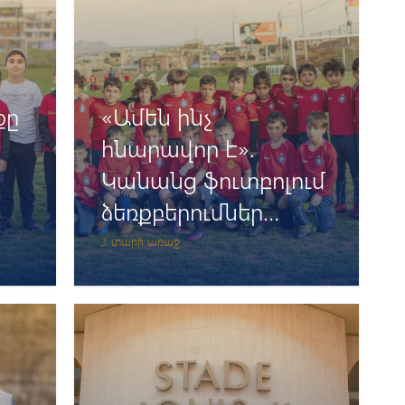
քը
«Ամեն ինչ
հնարավոր է».
Կանանց ֆուտբոլում
ձեռքբերումներ
գրանցած Նելլի
3 տարի առաջ
Ստեփանյանը
պատմում է իր ուղու
մասին