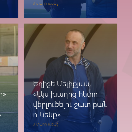
խաղային ռիթմը»
3 տարի առաջ
ին
Եղիշե Մելիքյան.
ի»
«Այս խաղից հետո
վերլուծելու շատ բան
»
ունենք»
3 տարի առաջ