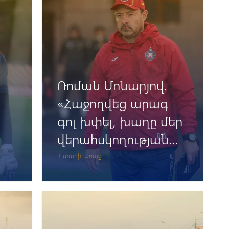
Ռոման Մոնարյով.
«Հաջողվեց արագ
գոլ խփել, խաղը մեր
վերահսկողության
ն
տակ էր»
3 տարի առաջ