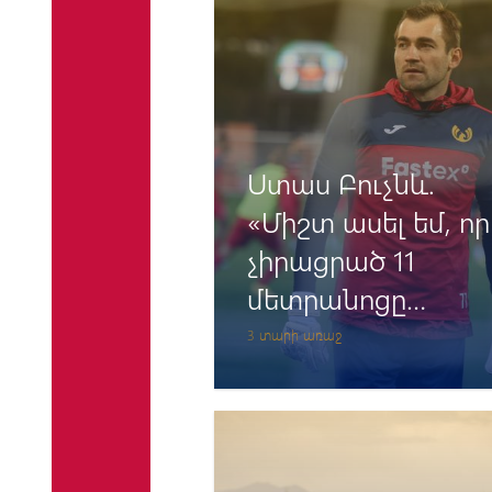
Ստաս Բուչնև.
«Միշտ ասել եմ, որ
չիրացրած 11
մետրանոցը
հարվածողի սխալ
3 տարի առաջ
է, ոչ թե
դարպասապահի
նվաճումը»