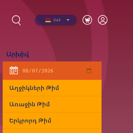
ՀԱՅ
Արխիվ
2012-
Լուսանկարներ
երի
Տեսանյութեր
Աղջիկների Թիմ
Առաջին Թիմ
Երկրորդ Թիմ