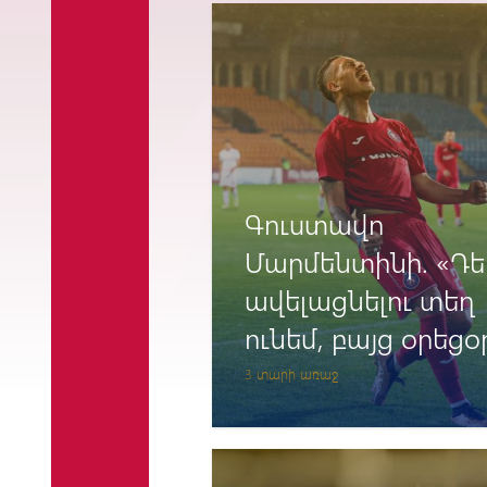
ընկած չէ»
Գուստավո
Մարմենտինի. «Դե
ավելացնելու տեղ
ունեմ, բայց օրեցօ
բարելավում եմ»
3 տարի առաջ