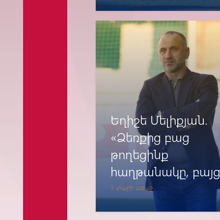
Եղիշե Մելիքյան.
«Ձեռքից բաց
թողեցինք
հաղթանակը, բայ
մեր
3 տարի առաջ
տրամադրությունն