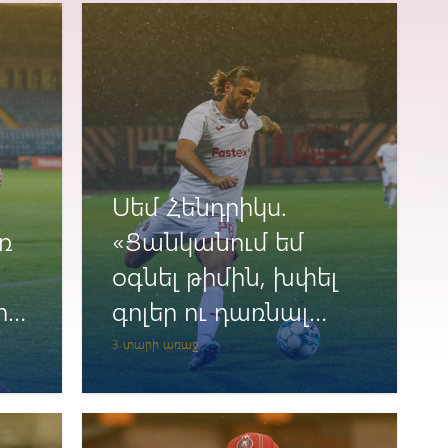
Սեմ Հենդրիկս.
ռ
«Ցանկանում եմ
օգնել թիմին, խփել
ր
գոլեր ու դառնալ
չեմպիոն»
3 տարի առաջ