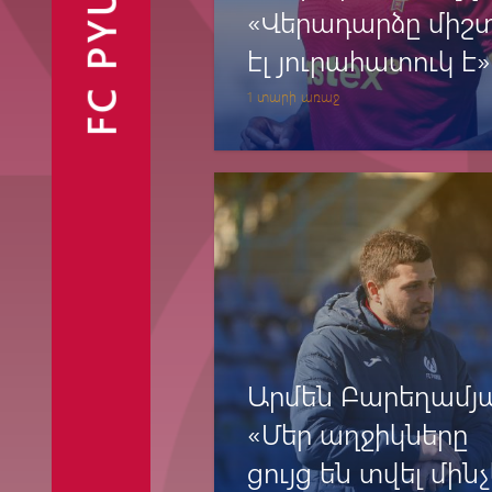
FC PYUNIK
«Վերադարձը միշ
էլ յուրահատուկ է»
1 տարի առաջ
Ֆանշոփ
Արմեն Բարեղամյ
«Մեր աղջիկները
ցույց են տվել մին