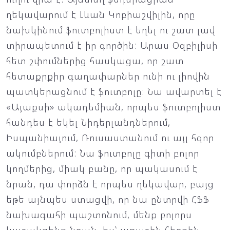
ղեկավարում է Լևան Կոբիաշվիլին, որը
նախկինում ֆուտբոլիստ է եղել ու շատ լավ
տիրապետում է իր գործին: Արաս Օզբիլիսի
հետ շփումներից հասկացա, որ շատ
հետաքրքիր գաղափարներ ունի ու լիովին
պատկերացնում է ֆուտբոլը: Նա ավարտել է
«Այաքսի» ակադեմիան, որպես ֆուտբոլիստ
հանդես է եկել Նիդերլանդներում,
Իսպանիայում, Ռուսաստանում ու այլ հզոր
ակումբներում: Նա ֆուտբոլը գիտի բոլոր
կողմերից, միակ բանը, որ պակասում է
նրան, դա փորձն է որպես ղեկավար, բայց
եթե այնպես ստացվի, որ նա ընտրվի ՀՖՖ
նախագահի պաշտոնում, մենք բոլորս