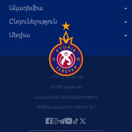
Ակադեմիա
Ընդունելություն
Մեդիա
+374 55 44-84-88
info@fcpyunik.am
Հայաստանի Հանրապետություն
Ծիծեռնակաբերդի խճուղի 4/7