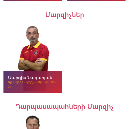
Մարզիչներ
Սարգիս Նազարյան
Գլխավոր Մարզիչ - «Փյունիկ 2011-
2»
Դարպասապահների Մարզիչ