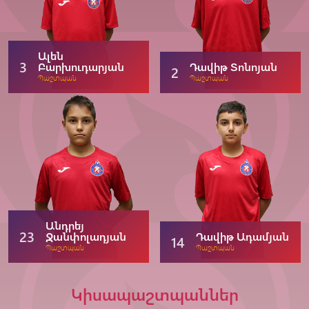
Ալեն
3
Բարխուդարյան
Դավիթ Տոնոյան
2
Պաշտպան
Պաշտպան
Անդրեյ
23
Ջանփոլադյան
Դավիթ Ադամյան
14
Պաշտպան
Պաշտպան
Կիսապաշտպաններ