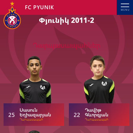
FC PYUNIK
MENU
Փյունիկ 2011-2
Դարպասապահներ
Սասուն
Դավիթ
25
22
Եղիազարյան
Գևորգյան
Դարպասապահ
Դարպասապահ