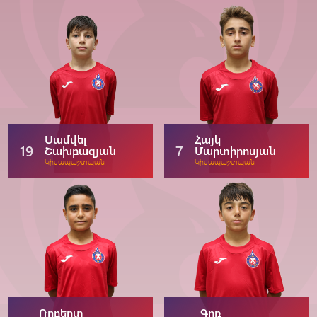
Սամվել
Հայկ
19
7
Շախբազյան
Մարտիրոսյան
Կիսապաշտպան
Կիսապաշտպան
Ռոբերտ
Գոռ