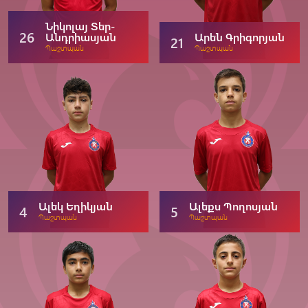
Նիկոլայ Տեր-
26
Անդրիասյան
Արեն Գրիգորյան
21
Պաշտպան
Պաշտպան
Ալեկ Եղիկյան
Ալեքս Պողոսյան
4
5
Պաշտպան
Պաշտպան