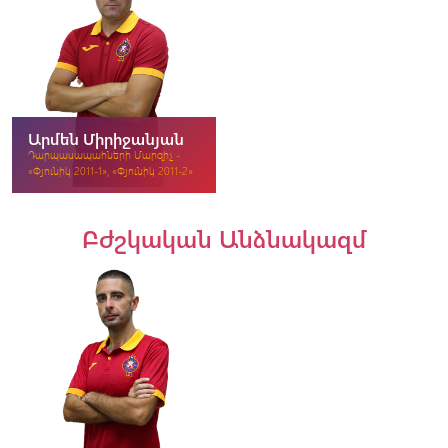
Արմեն Միրիջանյան
Դարպասապահների Մարզիչ -
«Փյունիկ 2011-1», «Փյունիկ 2011-2»
Բժշկական Անձնակազմ