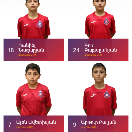
Դանիել
Գոռ
18
24
Նազարյան
Բաբաջանյան
Հարձակվող
Հարձակվող
Ալեն Ավետիսյան
Արթուր Բալյան
7
9
Հարձակվող
Հարձակվող