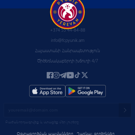
+374 55 44-84-88
info@fcpyunik.am
Հայաստանի Հանրապետություն
Ծիծեռնակաբերդի խճուղի 4/7
Բաժանորդագրվեք և ստացեք մեր լուրերը
Օգտագործման պայմանները
Դառնալ գործընկեր