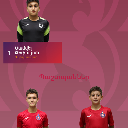
Սամվել
1
Թոփալյան
Դարպասապահ
Պաշտպաններ