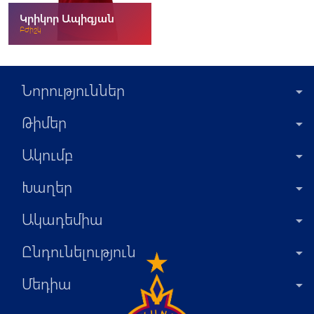
Կրիկոր Ապիգյան
Բժիշկ
Նորություններ
Թիմեր
Ակումբ
Խաղեր
Ակադեմիա
Ընդունելություն
Մեդիա