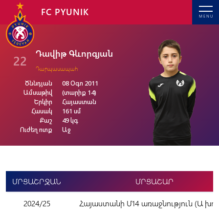
FC PYUNIK
MENU
Դավիթ Գևորգյան
22
Դարպասապահ
Ծննդյան
08 Օգո 2011
Ամսաթիվ
(տարիք 14)
Երկիր
Հայաստան
Հասակ
161 սմ
Քաշ
49 կգ
Ուժեղ ոտք
Աջ
ՄՐՑԱՇՐՋԱՆ
ՄՐՑԱՇԱՐ
2024/25
Հայաստանի Մ14 առաջնություն (Ա խու