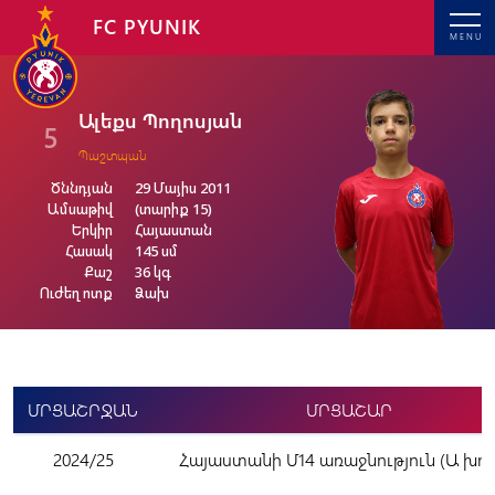
FC PYUNIK
MENU
Ալեքս Պողոսյան
5
Պաշտպան
Ծննդյան
29 Մայիս 2011
Ամսաթիվ
(տարիք 15)
Երկիր
Հայաստան
Հասակ
145 սմ
Քաշ
36 կգ
Ուժեղ ոտք
Ձախ
ՄՐՑԱՇՐՋԱՆ
ՄՐՑԱՇԱՐ
2024/25
Հայաստանի Մ14 առաջնություն (Ա խու