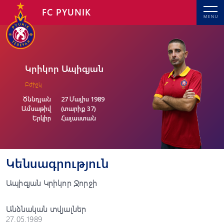
FC PYUNIK
MENU
Կրիկոր Ապիգյան
Բժիշկ
Ծննդյան
27 Մայիս 1989
Ամսաթիվ
(տարիք 37)
Երկիր
Հայաստան
Կենսագրություն
Ապիգյան Կրիկոր Ջորջի
Անձնական տվյալներ
27.05.1989