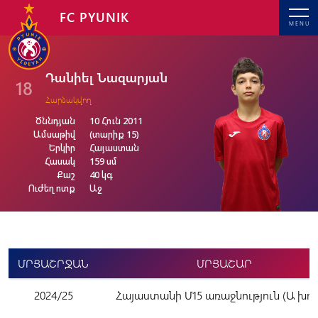
FC PYUNIK
MENU
Դանիել Նազարյան
18
Հարձակվող
Ծննդյան
10 Հուն 2011
Ամսաթիվ
(տարիք 15)
Երկիր
Հայաստան
Հասակ
159 սմ
Քաշ
40 կգ
Ուժեղ ոտք
Աջ
ՄՐՑԱՇՐՋԱՆ
ՄՐՑԱՇԱՐ
2024/25
Հայաստանի Մ15 առաջնություն (Ա խու