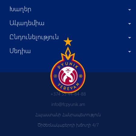
Խաղեր
Ակադեմիա
Ընդունելություն
Մեդիա
+374 55 44-84-88
info@fcpyunik.am
Հայաստանի Հանրապետություն
Ծիծեռնակաբերդի խճուղի 4/7