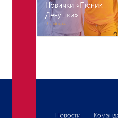
ик
розыгрыше Женской
Лиги чемпионов
1 месяц назад
Новости
Команд