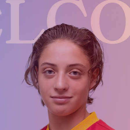
Приём в
Матчи
Структура
академи
Турнирная
академии
детей
Таблица
Пюник 2009
2017 -
2021
ий
Пюник 2010
годов
Пюник 2011-1
рождени
ация
Пюник 2011-2
Пюник 2012-1