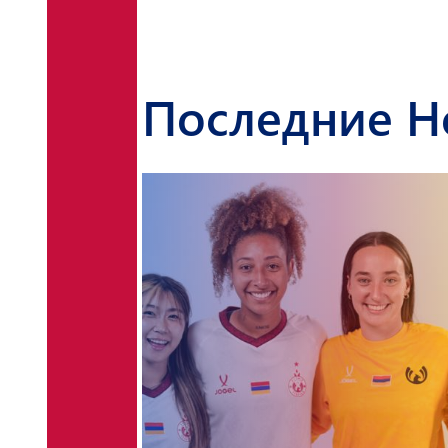
Последние Н
Известен соперник
«Пюник Девушки» в