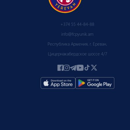
+374 55 44-84-88
info@fcpyunik.am
Республика Армения, г. Ереван,
Цицернакабердское шоссе 4/7
 ПЮ