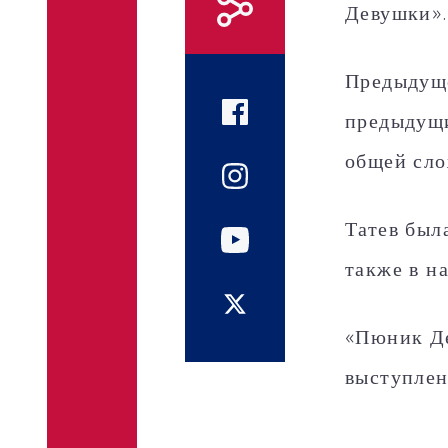
Девушки»
Предыдуще
предыдущи
общей сло
Татев был
также в н
«Пюник Де
выступлен