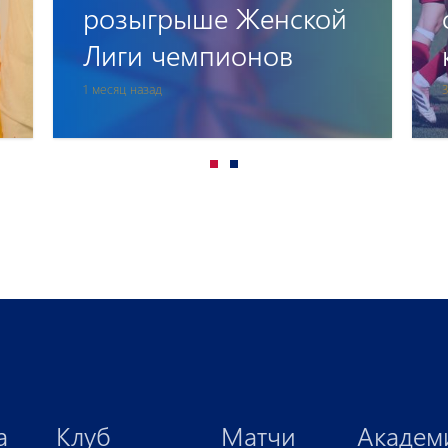
одержали очередную
крупную победу
3 месяца назад
3
а
Клуб
Матчи
Академ