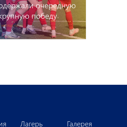
Девушки» вручили
чемпионский кубок
 месяца назад
ия
Лагерь
Галерея