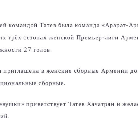
.
й командой Татев была команда «Арарат-Ар
х трёх сезонах женской Премьер-лиги Армен
жности 27 голов.
а приглашена в женские сборные Армении до 1
ациональные сборные.
вушки» приветствует Татев Хачатрян и жела
ий.