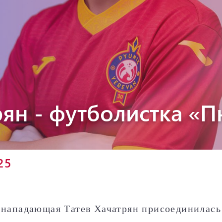
Пюник 2012-2
рян - футболистка «
25
 нападающая Татев Хачатрян присоединилас