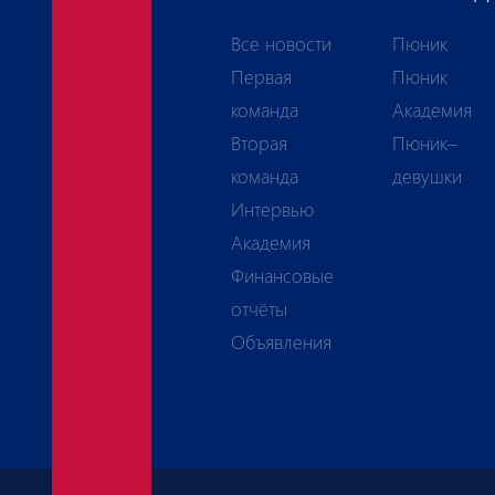
Все новости
Пюник
Первая
Пюник
команда
Академия
Вторая
Пюник–
команда
девушки
Интервью
Академия
Финансовые
отчёты
Объявления