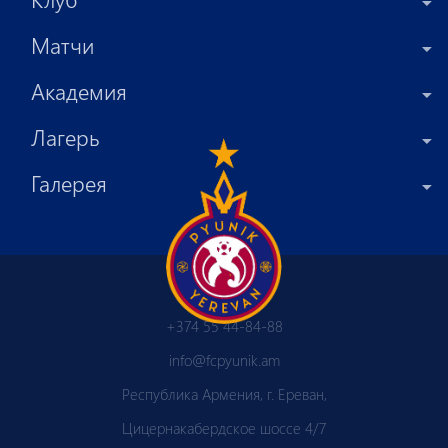
Матчи
Академия
Лагерь
Галерея
+374 55 44-84-88
info@fcpyunik.am
Республика Армения, г. Ереван,
Цицернакабердское шоссе 4/7