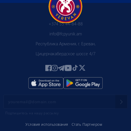
+374 55 44-84-88
info@fcpyunik.am
Республика Армения, г. Ереван,
Цицернакабердское шоссе 4/7
Подпишитесь на нашу рассылку
Условия использования
Стать Партнером