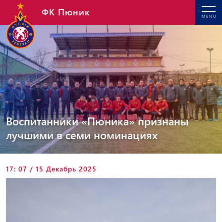
ФК Пюник
MENU
Воспитанники «Пюника» признаны
лучшими в семи номинациях
17: 07 / 15 Декабрь 2025