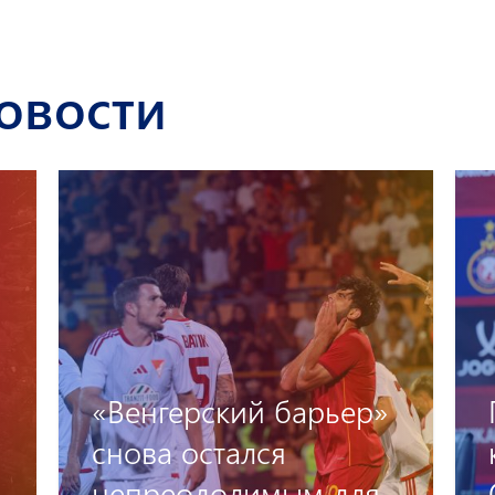
овости
Предматчевая пресс-
конференция Артака
Осеяна и Оганеса