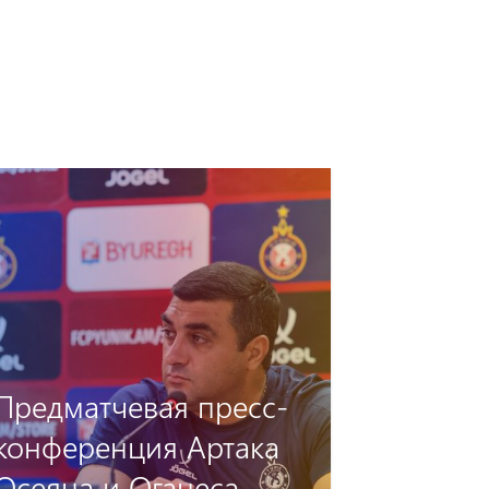
«Пюник» —
«Дебрецен»: