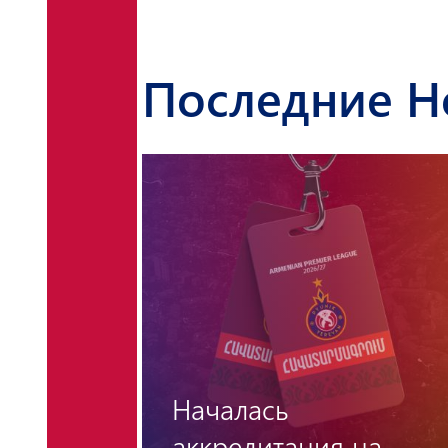
Последние Н
«Венгерский барьер»
снова остался
на
непреодолимым для