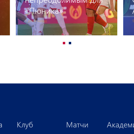
Арутюняна
9 дней назад
1
а
Клуб
Матчи
Академ