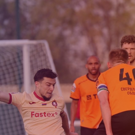
Приём в
Матчи
Структура
академи
Турнирная
академии
детей
Таблица
Пюник 2009
2017 -
2021
ий
Пюник 2010
годов
Пюник 2011-1
рождени
ация
Пюник 2011-2
Пюник 2012-1