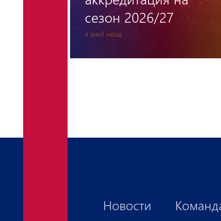
«Пюника»
7 дней назад
Новости
Команд