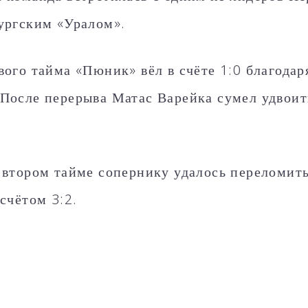
ургским «Уралом».
вого тайма «Пюник» вёл в счёте 1:0 благода
После перерыва Матас Варейка сумел удвои
 втором тайме сопернику удалось переломить
счётом 3:2.