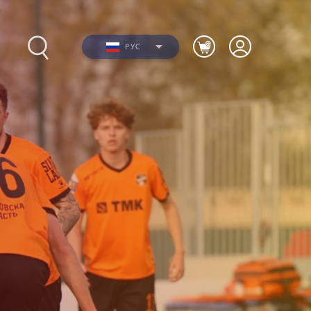
РУС
Фото
ю
Видео
я