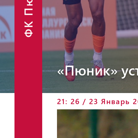
ФК Пюник
Финансовые
Контакты
отчёты
Объявления
«Пюник» ус
Фан-шоп
21: 26 / 23 Январь 